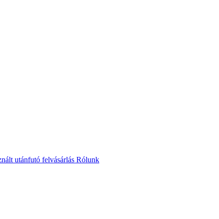
nált utánfutó felvásárlás
Rólunk