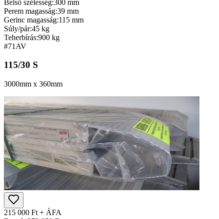
Belső szélesség:
300 mm
Perem magasság:
39 mm
Gerinc magasság:
115 mm
Súly/pár:
45 kg
Teherbírás:
900 kg
#71
AV
115/30 S
3000mm x 360mm
215 000 Ft + ÁFA