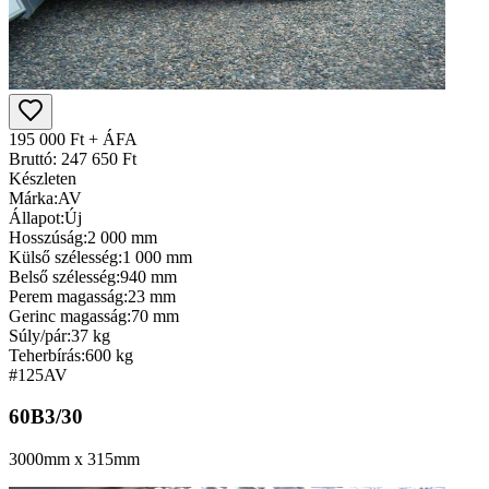
195 000 Ft + ÁFA
Bruttó: 247 650 Ft
Készleten
Márka:
AV
Állapot:
Új
Hosszúság:
2 000 mm
Külső szélesség:
1 000 mm
Belső szélesség:
940 mm
Perem magasság:
23 mm
Gerinc magasság:
70 mm
Súly/pár:
37 kg
Teherbírás:
600 kg
#125
AV
60B3/30
3000mm x 315mm