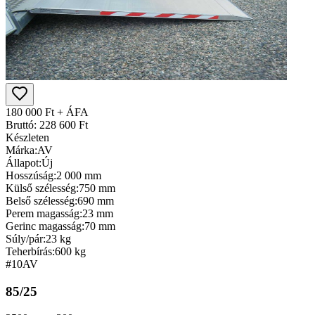
180 000 Ft + ÁFA
Bruttó: 228 600 Ft
Készleten
Márka:
AV
Állapot:
Új
Hosszúság:
2 000 mm
Külső szélesség:
750 mm
Belső szélesség:
690 mm
Perem magasság:
23 mm
Gerinc magasság:
70 mm
Súly/pár:
23 kg
Teherbírás:
600 kg
#10
AV
85/25