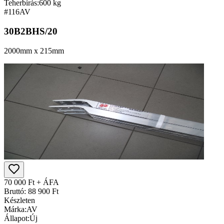
Teherbírás:
600 kg
#116
AV
30B2BHS/20
2000mm x 215mm
70 000 Ft + ÁFA
Bruttó: 88 900 Ft
Készleten
Márka:
AV
Állapot:
Új