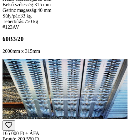
Belső szélesség:
315 mm
Gerinc magasság:
40 mm
Súly/pár:
33 kg
Teherbírás:
750 kg
#123
AV
60B3/20
2000mm x 315mm
165 000 Ft + ÁFA
Bruttó: 209 550 Ft