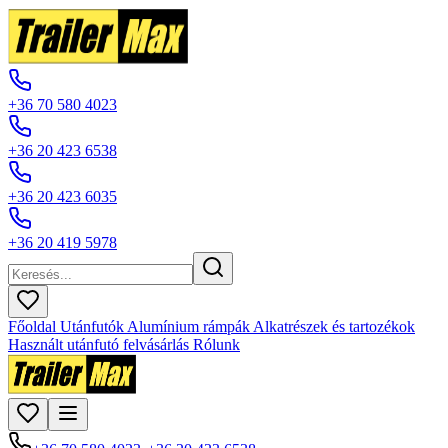
+36 70 580 4023
+36 20 423 6538
+36 20 423 6035
+36 20 419 5978
Főoldal
Utánfutók
Alumínium rámpák
Alkatrészek és tartozékok
Használt utánfutó felvásárlás
Rólunk