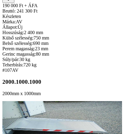
190 000 Ft + ÁFA
Bruttó: 241 300 Ft
Készleten
Márka:
AV
Állapot:
Új
Hosszúság:
2 400 mm
Külső szélesség:
750 mm
Belső szélesség:
690 mm
Perem magasság:
23 mm
Gerinc magasság:
80 mm
Súly/pár:
30 kg
Teherbírás:
720 kg
#107
AV
2000.1000.1000
2000mm x 1000mm