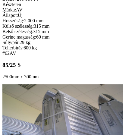
Készleten
Márka:
AV
Állapot:
Új
Hosszúság:
2 000 mm
Külső szélesség:
315 mm
Belső szélesség:
315 mm
Gerinc magasság:
60 mm
Súly/pár:
29 kg
Teherbírás:
600 kg
#62
AV
85/25 S
2500mm x 300mm