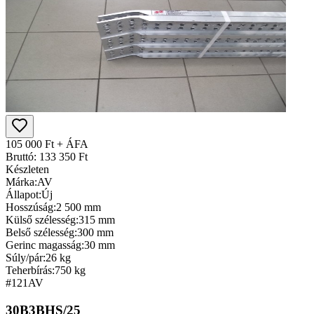
105 000 Ft + ÁFA
Bruttó: 133 350 Ft
Készleten
Márka:
AV
Állapot:
Új
Hosszúság:
2 500 mm
Külső szélesség:
315 mm
Belső szélesség:
300 mm
Gerinc magasság:
30 mm
Súly/pár:
26 kg
Teherbírás:
750 kg
#121
AV
30B3BHS/25