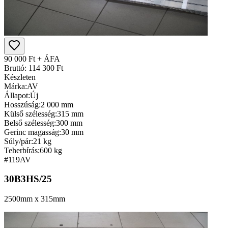
90 000 Ft + ÁFA
Bruttó: 114 300 Ft
Készleten
Márka:
AV
Állapot:
Új
Hosszúság:
2 000 mm
Külső szélesség:
315 mm
Belső szélesség:
300 mm
Gerinc magasság:
30 mm
Súly/pár:
21 kg
Teherbírás:
600 kg
#119
AV
30B3HS/25
2500mm x 315mm