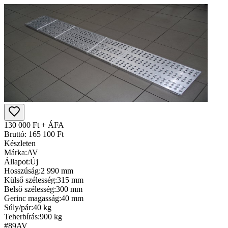
130 000 Ft + ÁFA
Bruttó: 165 100 Ft
Készleten
Márka:
AV
Állapot:
Új
Hosszúság:
2 990 mm
Külső szélesség:
315 mm
Belső szélesség:
300 mm
Gerinc magasság:
40 mm
Súly/pár:
40 kg
Teherbírás:
900 kg
#89
AV