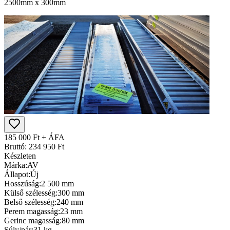
2500mm x 300mm
185 000 Ft + ÁFA
Bruttó: 234 950 Ft
Készleten
Márka:
AV
Állapot:
Új
Hosszúság:
2 500 mm
Külső szélesség:
300 mm
Belső szélesség:
240 mm
Perem magasság:
23 mm
Gerinc magasság:
80 mm
Súly/pár:
31 kg