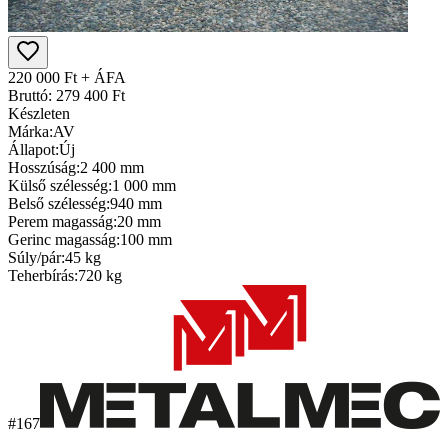
220 000 Ft + ÁFA
Bruttó: 279 400 Ft
Készleten
Márka:
AV
Állapot:
Új
Hosszúság:
2 400 mm
Külső szélesség:
1 000 mm
Belső szélesség:
940 mm
Perem magasság:
20 mm
Gerinc magasság:
100 mm
Súly/pár:
45 kg
Teherbírás:
720 kg
#167