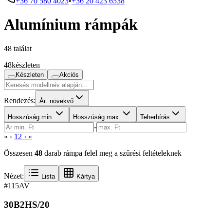
+36 70 580 4023
•
+36 20 423 6538
Alumínium rámpák
48 találat
48
készleten
Készleten
Akciós
Rendezés:
Ár: növekvő
Hosszúság min.
Hosszúság max.
Teherbírás
-
«
‹
1
2
›
»
Összesen
48
darab rámpa felel meg a szűrési feltételeknek
Nézet:
Lista
Kártya
#115
AV
30B2HS/20