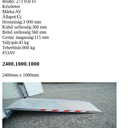
Bruttó: 273 050 Ft
Készleten
Márka:
AV
Állapot:
Új
Hosszúság:
3 000 mm
Külső szélesség:
360 mm
Belső szélesség:
360 mm
Gerinc magasság:
115 mm
Súly/pár:
45 kg
Teherbírás:
900 kg
#53
AV
2400.1000.1000
2400mm x 1000mm