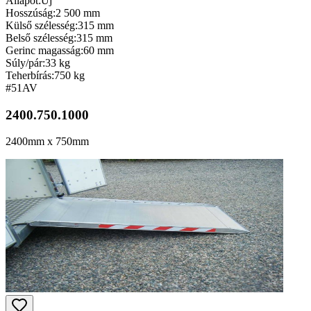
Állapot:
Új
Hosszúság:
2 500 mm
Külső szélesség:
315 mm
Belső szélesség:
315 mm
Gerinc magasság:
60 mm
Súly/pár:
33 kg
Teherbírás:
750 kg
#51
AV
2400.750.1000
2400mm x 750mm