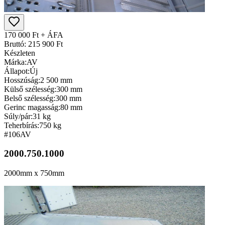
170 000 Ft + ÁFA
Bruttó: 215 900 Ft
Készleten
Márka:
AV
Állapot:
Új
Hosszúság:
2 500 mm
Külső szélesség:
300 mm
Belső szélesség:
300 mm
Gerinc magasság:
80 mm
Súly/pár:
31 kg
Teherbírás:
750 kg
#106
AV
2000.750.1000
2000mm x 750mm