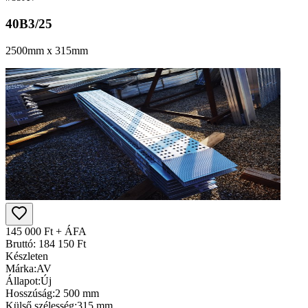
40B3/25
2500mm x 315mm
145 000 Ft + ÁFA
Bruttó: 184 150 Ft
Készleten
Márka:
AV
Állapot:
Új
Hosszúság:
2 500 mm
Külső szélesség:
315 mm