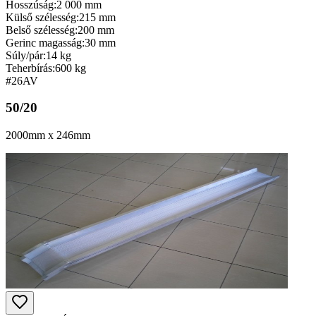
Hosszúság:
2 000 mm
Külső szélesség:
215 mm
Belső szélesség:
200 mm
Gerinc magasság:
30 mm
Súly/pár:
14 kg
Teherbírás:
600 kg
#26
AV
50/20
2000mm x 246mm