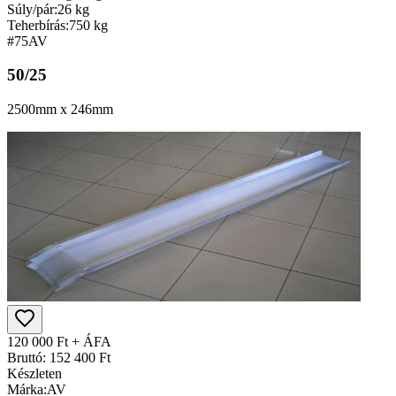
Súly/pár:
26 kg
Teherbírás:
750 kg
#75
AV
50/25
2500mm x 246mm
120 000 Ft + ÁFA
Bruttó: 152 400 Ft
Készleten
Márka:
AV