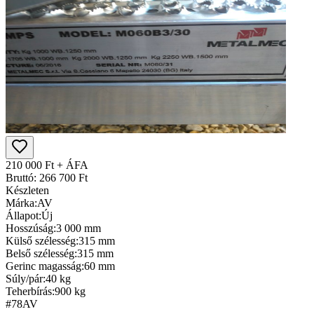
210 000 Ft + ÁFA
Bruttó: 266 700 Ft
Készleten
Márka:
AV
Állapot:
Új
Hosszúság:
3 000 mm
Külső szélesség:
315 mm
Belső szélesség:
315 mm
Gerinc magasság:
60 mm
Súly/pár:
40 kg
Teherbírás:
900 kg
#78
AV