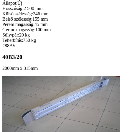
Állapot:
Új
Hosszúság:
2 500 mm
Külső szélesség:
246 mm
Belső szélesség:
155 mm
Perem magasság:
45 mm
Gerinc magasság:
100 mm
Súly/pár:
20 kg
Teherbírás:
750 kg
#88
AV
40B3/20
2000mm x 315mm