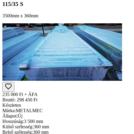
115/35 S
3500mm x 360mm
235 000 Ft + ÁFA
Bruttó: 298 450 Ft
Készleten
Márka:
METALMEC
Állapot:
Új
Hosszúság:
3 500 mm
Külső szélesség:
360 mm
Belső szélesség:
360 mm