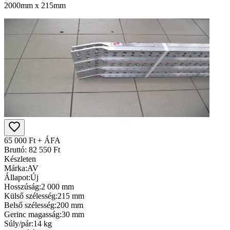
2000mm x 215mm
65 000 Ft + ÁFA
Bruttó: 82 550 Ft
Készleten
Márka:
AV
Állapot:
Új
Hosszúság:
2 000 mm
Külső szélesség:
215 mm
Belső szélesség:
200 mm
Gerinc magasság:
30 mm
Súly/pár:
14 kg