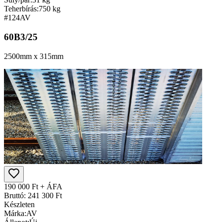
Teherbírás:
750 kg
#124
AV
60B3/25
2500mm x 315mm
190 000 Ft + ÁFA
Bruttó: 241 300 Ft
Készleten
Márka:
AV