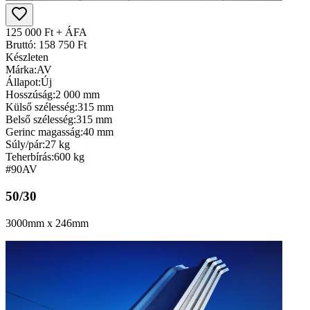
125 000 Ft + ÁFA
Bruttó: 158 750 Ft
Készleten
Márka:
AV
Állapot:
Új
Hosszúság:
2 000 mm
Külső szélesség:
315 mm
Belső szélesség:
315 mm
Gerinc magasság:
40 mm
Súly/pár:
27 kg
Teherbírás:
600 kg
#90
AV
50/30
3000mm x 246mm