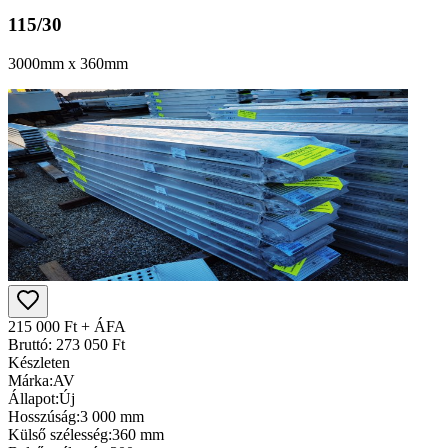
115/30
3000mm x 360mm
215 000 Ft + ÁFA
Bruttó: 273 050 Ft
Készleten
Márka:
AV
Állapot:
Új
Hosszúság:
3 000 mm
Külső szélesség:
360 mm