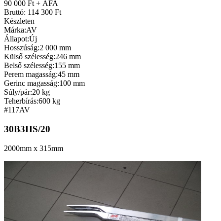
90 000 Ft + ÁFA
Bruttó: 114 300 Ft
Készleten
Márka:
AV
Állapot:
Új
Hosszúság:
2 000 mm
Külső szélesség:
246 mm
Belső szélesség:
155 mm
Perem magasság:
45 mm
Gerinc magasság:
100 mm
Súly/pár:
20 kg
Teherbírás:
600 kg
#117
AV
30B3HS/20
2000mm x 315mm