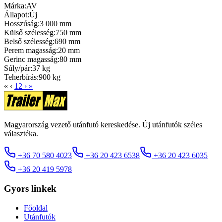
Márka:
AV
Állapot:
Új
Hosszúság:
3 000 mm
Külső szélesség:
750 mm
Belső szélesség:
690 mm
Perem magasság:
20 mm
Gerinc magasság:
80 mm
Súly/pár:
37 kg
Teherbírás:
900 kg
«
‹
1
2
›
»
Magyarország vezető utánfutó kereskedése. Új utánfutók széles
választéka.
+36 70 580 4023
+36 20 423 6538
+36 20 423 6035
+36 20 419 5978
Gyors linkek
Főoldal
Utánfutók