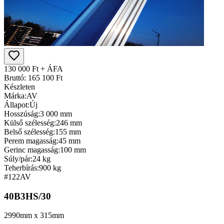
130 000 Ft + ÁFA
Bruttó: 165 100 Ft
Készleten
Márka:
AV
Állapot:
Új
Hosszúság:
3 000 mm
Külső szélesség:
246 mm
Belső szélesség:
155 mm
Perem magasság:
45 mm
Gerinc magasság:
100 mm
Súly/pár:
24 kg
Teherbírás:
900 kg
#122
AV
40B3HS/30
2990mm x 315mm